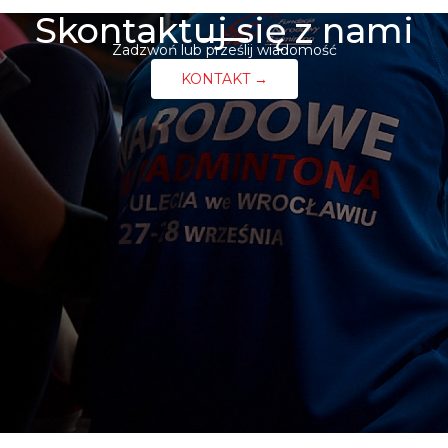
Skontaktuj się z nami
Zadzwoń lub prześlij wiadomość
KONTAKT →