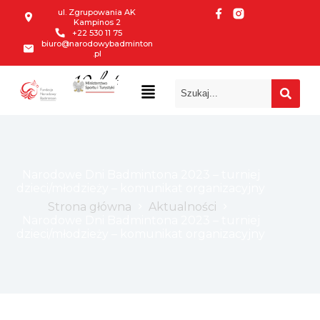
ul. Zgrupowania AK
Kampinos 2
+22 530 11 75
biuro@narodowybadminton
.pl
10 lat
Narodowe Dni Badmintona 2023 – turniej
dzieci/młodzieży – komunikat organizacyjny
Strona główna
Aktualności
Narodowe Dni Badmintona 2023 – turniej
dzieci/młodzieży – komunikat organizacyjny