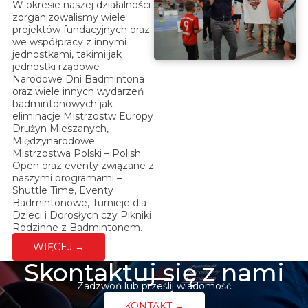
W okresie naszej działalności
zorganizowaliśmy wiele
projektów fundacyjnych oraz
we współpracy z innymi
jednostkami, takimi jak
jednostki rządowe –
Narodowe Dni Badmintona
oraz wiele innych wydarzeń
badmintonowych jak
eliminacje Mistrzostw Europy
Drużyn Mieszanych,
Międzynarodowe
Mistrzostwa Polski – Polish
Open oraz eventy związane z
naszymi programami –
Shuttle Time, Eventy
Badmintonowe, Turnieje dla
Dzieci i Dorosłych czy Pikniki
Rodzinne z Badmintonem.
WIĘCEJ →
Skontaktuj się z nami
Zadzwoń lub prześlij wiadomość
KONTAKT →