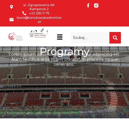
ul. Zgrupowania AK
Kampinos 2
+22 530 11 75
biuro@narodowybadminton
.pl
10 lat
Programy
Lorem ipsum dolor sit amet, consectetur adipiscing elit.
Nam faucibus ante in felis placerat, in pharetra neque
venenatis.