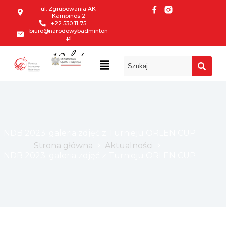
ul. Zgrupowania AK
Kampinos 2
+22 530 11 75
biuro@narodowybadminton
.pl
10 lat
NDB 2023: galeria zdjęć z Turnieju ORLEN CUP
Strona główna
Aktualności
NDB 2023: galeria zdjęć z Turnieju ORLEN CUP