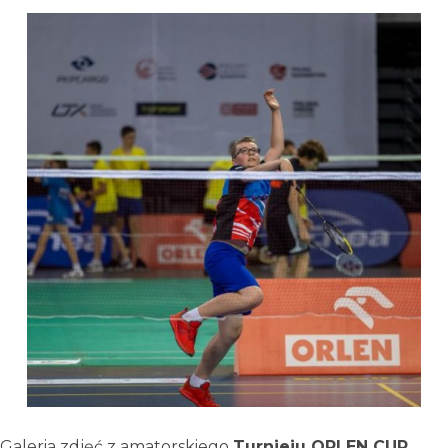
Galeria zdjęć z amatorskiego
Turnieju
ORLEN
CUP